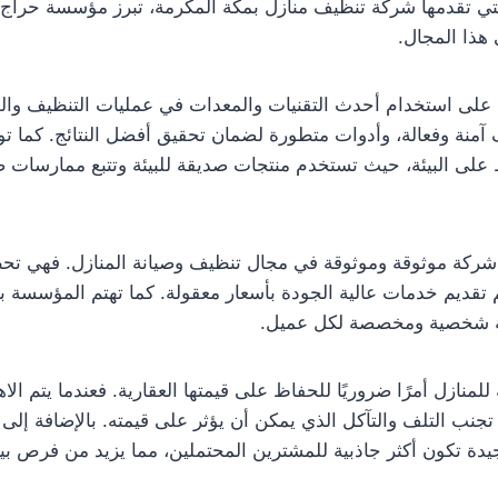
تي تقدمها شركة تنظيف منازل بمكة المكرمة، تبرز مؤسسة حراج
هذا المجال.
لى استخدام أحدث التقنيات والمعدات في عمليات التنظيف والص
آمنة وفعالة، وأدوات متطورة لضمان تحقيق أفضل النتائج. كما 
فاظ على البيئة، حيث تستخدم منتجات صديقة للبيئة وتتبع ممارسات ص
شركة موثوقة وموثوقة في مجال تنظيف وصيانة المنازل. فهي ت
م تقديم خدمات عالية الجودة بأسعار معقولة. كما تهتم المؤسسة بت
مة شخصية ومخصصة لكل عميل.
 للمنازل أمرًا ضروريًا للحفاظ على قيمتها العقارية. فعندما يتم الا
 تجنب التلف والتآكل الذي يمكن أن يؤثر على قيمته. بالإضافة إلى 
دة تكون أكثر جاذبية للمشترين المحتملين، مما يزيد من فرص بي