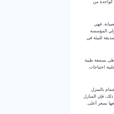
 كواحدة من
يانة. فهي
تولي المؤسسة
ديقة للبيئة في
حظى بسمعة طيبة
لبية احتياجات
هتمام بالمنزل
ذلك، فإن المنازل
عها بسعر أعلى.