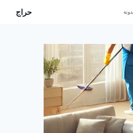
حراج
دونة