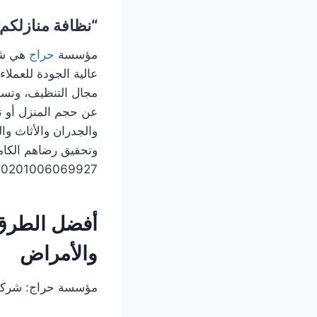
“نظافة منازلكم
مؤسسة
حراج
هي شر
عالية الجودة للعملا
مجال التنظيف، وتست
عن حجم المنزل أو 
والجدران والأثاث وا
وتحقيق رضاهم الكام
00201006069927
أفضل الطرق 
والأمراض
مؤسسة حراج: شركة 