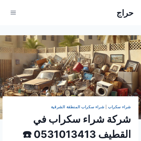
لتجاوز
حراج
لى
لمحتوى
شراء سكراب
|
شراء سكراب المنطقة الشرقية
شركة شراء سكراب في
القطيف 0531013413 ☎️