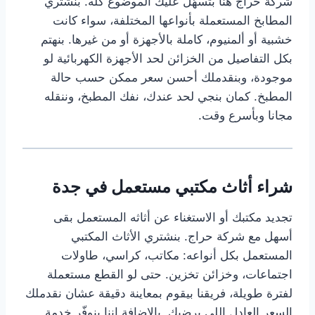
شركة حراج هنا بتسهّل عليك الموضوع كله. بنشتري
المطابخ المستعملة بأنواعها المختلفة، سواء كانت
خشبية أو ألمنيوم، كاملة بالأجهزة أو من غيرها. بنهتم
بكل التفاصيل من الخزائن لحد الأجهزة الكهربائية لو
موجودة، وبنقدملك أحسن سعر ممكن حسب حالة
المطبخ. كمان بنجي لحد عندك، نفك المطبخ، وننقله
مجانا وبأسرع وقت.
شراء أثاث مكتبي مستعمل في جدة
تجديد مكتبك أو الاستغناء عن أثاثه المستعمل بقى
أسهل مع شركة حراج. بنشتري الأثاث المكتبي
المستعمل بكل أنواعه: مكاتب، كراسي، طاولات
اجتماعات، وخزائن تخزين. حتى لو القطع مستعملة
لفترة طويلة، فريقنا بيقوم بمعاينة دقيقة عشان نقدملك
السعر العادل اللي يرضيك. بالإضافة إننا بنوفّر خدمة