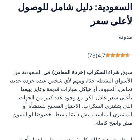
السعودية: دليل شامل للوصول
لأعلى سعر
مدونة
)
73
(
4.7
سوق
شراء
السكراب (خردة المعادن)
في السعودية من
الأسواق النشطة جدًا، ومهم لأي شخص عنده خردة حديد،
نحاس، ألمنيوم، أو هياكل سيارات قديمة وعايز يبيعها
بأعلى سعر عادل. لكن مع وجود عدد كبير من الجهات
اللي بتشتري السكراب، الاختيار الصحيح للمنشأة أو
المشتري المناسب مش دايمًا بسيط، خصوصًا لو السوق
مش واضح كاملة.
المقال ده هيفصّللك كل شيء: من معايير اختيار أفضل