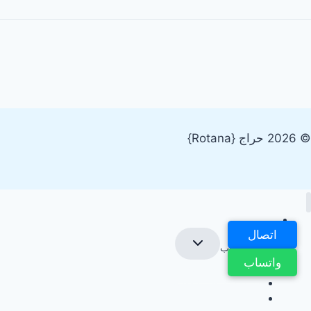
© 2026 حراج {Rotana}
الرئيسية
اتصال
تبديل
شراء سكراب
القائمة
الفرعية
واتساب
شراء سكراب الدمام
شراء سكراب بالقطيف
شراء سكراب بالخبر