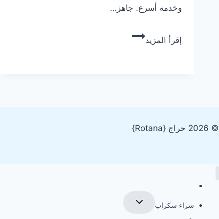
وخدمة أسرع. جاهز…
شركة
إقرأ المزيد
شراء
سكراب
في
جدة
للإيجار
–
نشتري
© 2026 حراج {Rotana}
السكراب
باعلي
الأسعارأرقام
شراء
الرئيسية
سكراب
تبديل
شراء سكراب
جدةجدةشراء
القائمة
الفرعية