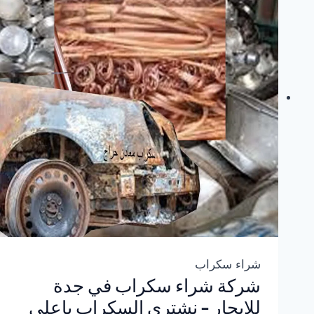
شراء سكراب
شركة شراء سكراب في جدة
للإيجار – نشتري السكراب باعلي