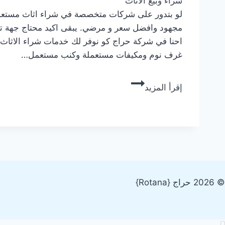
شراء وبيع الأثاث
لو بتدور على شركات متخصصة في شراء اثاث مستع
مجهود وافضل سعر و مرضي. يبقى اكيد محتاج جهة 
احنا في شركة حراج كو نوفر لك خدمات شراء الاثاث 
غرف نوم ومكيفات مستعملة وكنب مستعمل…
شراء
إقرأ المزيد
اثاث
مستعمل
بجدة
للإيجار
–
نشتري
الاثاث
© 2026 حراج {Rotana}
باعلي
سعرأرقام
شراء