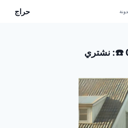
حراج
دونة
شراء سيارات سكراب في الدمام 0531013413 ☎️: نشتري