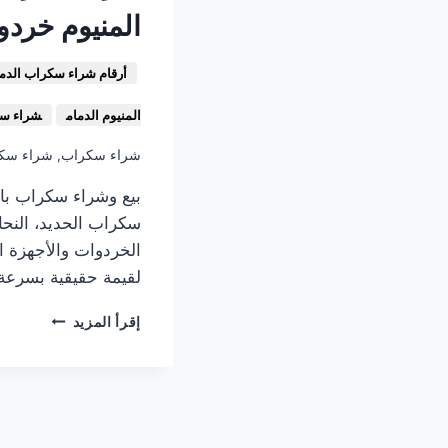
المنيوم خردو
أرقام شراء سكراب الدما
المنيوم الدمام
شراء سك
شراء سكراب
,
شراء سكر
بيع وشراء سكراب بال
سكراب الحديد، النحا
الخردوات والأجهزة ال
لقيمة حقيقية بسرعة
شراء
إقرأ المزيد
سكراب
في
الدمام
531013413
:
نشتري