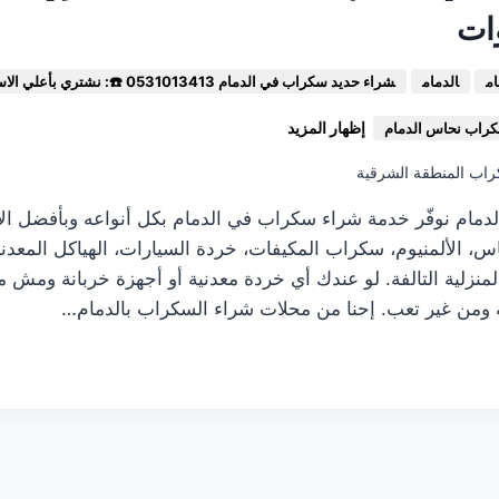
ات
م
الدمام
شراء حديد سكراب في الدمام 0531013413 ☎️: نشتري بأعلي الاسعار
إظهار المزيد
راب نحاس الدمام
اب المنطقة الشرقية
دمام نوفّر خدمة شراء سكراب في الدمام بكل أنواعه وبأفضل ال
س، الألمنيوم، سكراب المكيفات، خردة السيارات، الهياكل المعدن
منزلية التالفة. لو عندك أي خردة معدنية أو أجهزة خربانة ومش محت
 ومن غير تعب. إحنا من محلات شراء السكراب بالدمام…
0