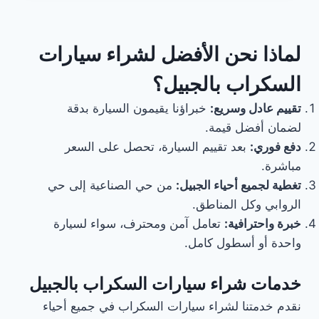
الجبيل
للإيجار
0531013413
لماذا نحن الأفضل لشراء سيارات
☎️
نشتري
السكراب بالجبيل؟
الخردة
بأفضل
تقييم عادل وسريع:
خبراؤنا يقيمون السيارة بدقة
الأسعارأرقام
شراء
لضمان أفضل قيمة.
سكراب
دفع فوري:
بعد تقييم السيارة، تحصل على السعر
الجبيلالجبيلشراء
مباشرة.
المنيوم
تغطية لجميع أحياء الجبيل:
من حي الصناعية إلى حي
سكراب
بالجبيلشراء
الروابي وكل المناطق.
حديد
خبرة واحترافية:
تعامل آمن ومحترف، سواء لسيارة
سكراب
واحدة أو أسطول كامل.
في
الجبيل
0531013413
خدمات شراء سيارات السكراب بالجبيل
☎️:
بأعلي
نقدم خدمتنا لشراء سيارات السكراب في جميع أحياء
الاسعارشراء