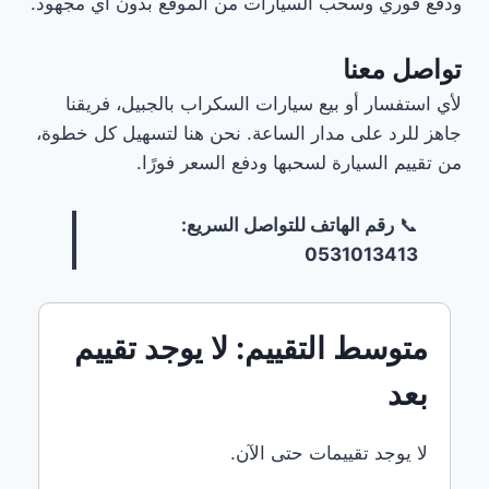
ودفع فوري وسحب السيارات من الموقع بدون أي مجهود.
السكراب
بالجبيل
إظهار
تواصل معنا
المزيد
لأي استفسار أو بيع سيارات السكراب بالجبيل، فريقنا
إخفاء
الوسوم
جاهز للرد على مدار الساعة. نحن هنا لتسهيل كل خطوة،
DDEVENTLISTENER('DOMCONTENTLOADED',
من تقييم السيارة لسحبها ودفع السعر فورًا.
FUNCTION()
{
CONST
📞
رقم الهاتف للتواصل السريع:
WRAPPER
0531013413
=
DOCUMENT.QUERYSELECTORALL('.CUSTOM-
TAGS-
WRAPPER');
متوسط التقييم: لا يوجد تقييم
WRAPPER.FOREACH(FUNCTION(EL)
{
بعد
CONST
SHOWBTN
=
لا يوجد تقييمات حتى الآن.
EL.QUERYSELECTOR('.SHOW-