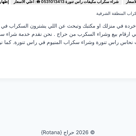
إظهار
شراء سكراب مكيفات راس تنورة 0531013413 ☎️: أعلي الأسعار
اب المنطقة الشرقية
ردة في منزلك او مكتبك وتبحث عن اللي يشترون السكراب في را
 علي ارقام بيع وشراء السكرب من حراج . نحن نقدم خدمة شراء 
 نحاس راس تنورة وشراء سكراب المنيوم في راس تنورة. كما ن
05
© 2026 حراج {Rotana}