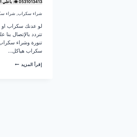
0531013413 ☎️: بأعلي الاسعار
شراء سكراب
,
شراء سكر
لو عدنك سكراب او خ
تتردد بالإتصال بنا
تنورة وشراء سكراب
سكراب هياكل…
شراء
إقرأ المزيد
سكراب
في
رأس
تنورة
31013413
☎️
نشتري
بأعلي
سعرأرقام
شراء
سكراب