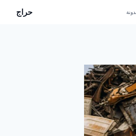
حراج
دونة