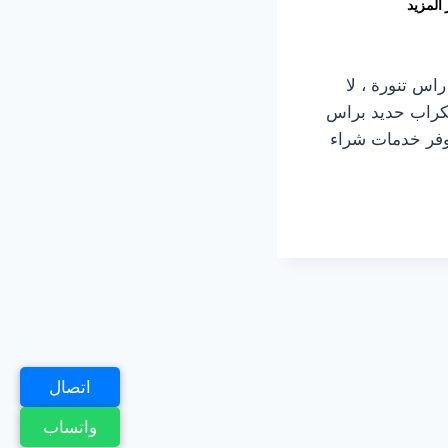
 المزيد
س تنورة ، لا
سكراب حديد براس
وفر خدمات شراء
اتصال
واتساب