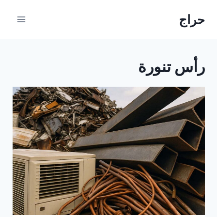
لتجاوز
حراج
لى
لمحتوى
رأس تنورة