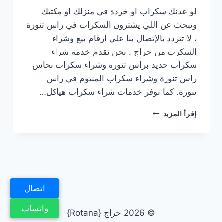
لو عدنك سكراب او خردة في منزلك او مكتبك
وتبحث عن اللي يشترون السكراب في راس تنورة
، لا تتردد بالإتصال بنا علي ارقام بيع وشراء
السكرب من حراج . نحن نقدم خدمة شراء
سكراب حديد براس تنورة وشراء سكراب نحاس
راس تنورة وشراء سكراب المنيوم في راس
تنورة. كما نوفر خدمات شراء سكراب هياكل…
شراء
إقرأ المزيد
سكراب
في
رأس
تنورة
0531013413
☎️
نشتري
اتصال
بأعلي
سعرأرقام
واتساب
© 2026 حراج {Rotana}
شراء