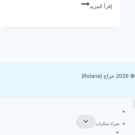
شركة
إقرأ المزيد
تنظيف
بالبخار
بالطائف
© 2026 حراج {Rotana}
الرئيسية
تبديل
شراء سكراب
القائمة
الفرعية
شراء سكراب الدمام