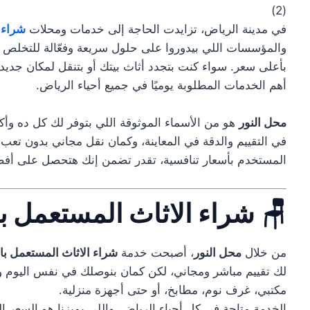
)
2
(
في مدينة الرياض، تزايدت الحاجة إلى خدمات ومحلات
شراء
ا
والمؤسسات اللي بيدوروا على حلول سريعة وفعّالة للتخلص م
بأعلى سعر. سواء كنت بتجدد أثاث بيتك أو بتنقل لمكان جد
أهم الخدمات المطلوبة يوميًا في جميع أحياء الرياض.
محل النور
هو من الأسماء الموثوقة اللي بتوفر لك كل ده وأك
في التقييم والدقة في المعاينة، وكمان نقل مجاني بدون تع
المستخدم بأسعار تنافسية، تقدر تضمن إنك هتحصل على أ
🪑 شراء الاثاث المستعمل ب
من خلال
محل النور
، أصبحت خدمة
شراء الاثاث المستعمل با
لك تقييم مباشر ومجاني، لكن كمان بنوصلك في نفس اليوم 
مكتبي، غرف نوم، مطابخ، أو حتى أجهزة منزلية.
الخدمة متاحة في كل أحياء الرياض، واللي يميزنا هو السعر ال