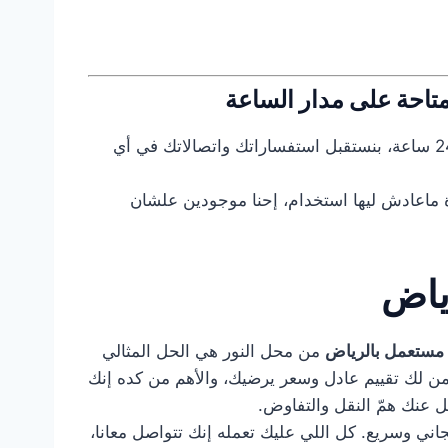
تاحة على مدار الساعة
مافيش وقت معين تقدر تبيع فيه العفش عندنا، إحنا متاحين 24 ساعة، بنستقبل استفساراتك واتصالاتك في أي
ماعادش ليها استخدام، إحنا موجودين علشان
ياض
 مستعمل بالرياض
من محل النور هي الحل المثالي
من لك تقييم عادل وسعر يرضيك، والأهم من كده إنك
عنك همّ النقل والتفاوض.
ني وسريع. كل اللي عليك تعمله إنك تتواصل معانا،